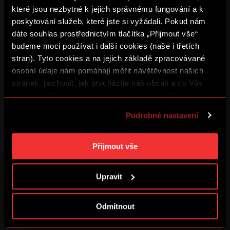
které jsou nezbytné k jejich správnému fungování a k
ZASLAT OVĚŘOVACÍ E-MAIL
poskytování služeb, které jste si vyžádali. Pokud nám
dáte souhlas prostřednictvím tlačítka „Přijmout vše“
budeme moci používat i další cookies (naše i třetích
Vzpomněli jste si na heslo?
stran). Tyto cookies a na jejich základě zpracovávané
osobní údaje nám pomáhají měřit návštěvnost našich
stránek, pochopit, jak procházíte náš obsah a co Vás
PŘIHLASTE SE
zajímá a díky tomu zlepšovat naše služby. Můžeme Vám
také přizpůsobit obsah našich stránek a zobrazovat
Podrobné nastavení
reklamu na základě Vašich preferencí. Jednotlivé
cookies a účely zpracování si můžete nastavit v
Podmínky užití
„Podrobném nastavení“. Nastavení cookies si můžete
Přijmout vše
kdykoliv změnit. Jak takovou úpravu provést a další
Ochrana soukromí
informace ke cookies naleznete v
Použití souborů
Obchodní podmínky
Upravit
cookies
.
Podmínky SPARTA iD
Odmítnout
Cookies