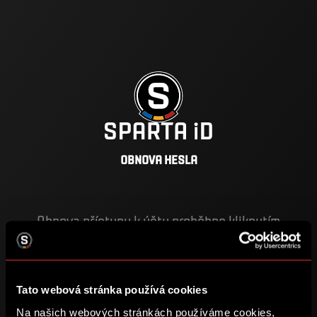
OBNOVA HESLA
Obnova přístupu k účtu proběhne kliknutím
na odkaz, který zašleme na zadaný email:
Tato webová stránka používá cookies
E-mail
Na našich webových stránkách používáme cookies,