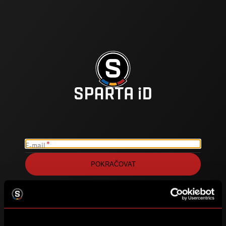
E-mail
POKRAČOVAT
Heslo
NEBO
PŘIHLÁSIT SE
Zapomenuté heslo?