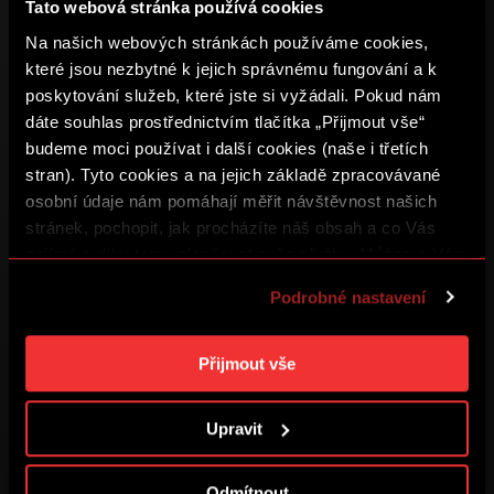
Tato webová stránka používá cookies
Pokračovat přes
Facebook
Na našich webových stránkách používáme cookies,
které jsou nezbytné k jejich správnému fungování a k
Pokračovat přes
Google
poskytování služeb, které jste si vyžádali. Pokud nám
dáte souhlas prostřednictvím tlačítka „Přijmout vše“
Pokračovat přes
Apple
budeme moci používat i další cookies (naše i třetích
stran). Tyto cookies a na jejich základě zpracovávané
osobní údaje nám pomáhají měřit návštěvnost našich
Ještě nemáte SPARTA iD?
stránek, pochopit, jak procházíte náš obsah a co Vás
zajímá a díky tomu zlepšovat naše služby. Můžeme Vám
také přizpůsobit obsah našich stránek a zobrazovat
VYTVOŘIT ÚČET
Podrobné nastavení
reklamu na základě Vašich preferencí. Jednotlivé
cookies a účely zpracování si můžete nastavit v
„Podrobném nastavení“. Nastavení cookies si můžete
Přijmout vše
kdykoliv změnit. Jak takovou úpravu provést a další
Podmínky užití
informace ke cookies naleznete v
Použití souborů
Upravit
Ochrana soukromí
cookies
.
Obchodní podmínky
Odmítnout